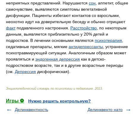
неприятных представлений. Нарушаются
сон
, аппетит, общее
самочувствие, выявляются симптомы вегетативной
дисфункции. Пациенты избегают контактов со взрослыми,
неохотно идут на доверительную беседу и обычно отрицают
факт
подавленного настроения.
Расстройство
, по некоторым
данным, выявляется приблизительно у 20% детей и
подростков. В лечении основными являются
психотерапия
,
седативные препараты, мягкие
антидепрессанты
, устранение
психотравмирующей ситуации. Аналогичным образом может
проявляться и
эндогенная депрессия
как в детско-
подростковом возрасте, так и в другие возрастные периоды
(см.
Депрессия
дисфорическая).
Энциклопедический словарь по психологии и педагогике
.
2013
.
Игры ⚽
Нужно решить контрольную?
Делинквентность
Делинквенто нато